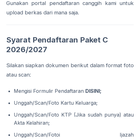
Gunakan portal pendaftaran canggih kami untuk
upload berkas dari mana saja.
Syarat Pendaftaran Paket C
2026/2027
Silakan siapkan dokumen berikut dalam format foto
atau scan:
Mengisi Formulir Pendaftaran
DISINI;
Unggah/Scan/Foto Kartu Keluarga;
Unggah/Scan/Foto KTP (Jika sudah punya) atau
Akta Kelahiran;
Unggah/Scan/Fotoi Ijazah