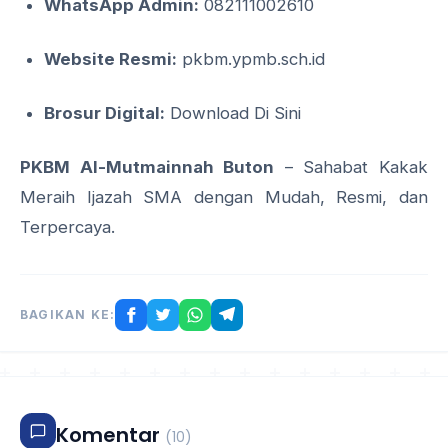
WhatsApp Admin:
082111002610
Website Resmi:
pkbm.ypmb.sch.id
Brosur Digital:
Download Di Sini
PKBM Al-Mutmainnah Buton
–
Sahabat Kakak
Meraih Ijazah SMA dengan Mudah, Resmi, dan
Terpercaya.
BAGIKAN KE:
Komentar
(10)