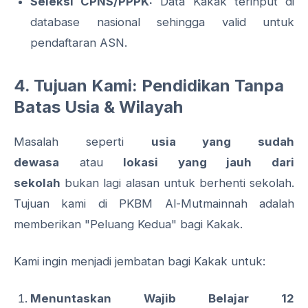
Seleksi CPNS/PPPK:
Data Kakak terinput di
database nasional sehingga valid untuk
pendaftaran ASN.
4. Tujuan Kami: Pendidikan Tanpa
Batas
Usia & Wilayah
Masalah seperti
usia yang sudah
dewasa
atau
lokasi yang jauh dari
sekolah
bukan lagi alasan untuk berhenti sekolah.
Tujuan kami di PKBM Al-Mutmainnah adalah
memberikan "Peluang Kedua" bagi Kakak.
Kami ingin menjadi jembatan bagi Kakak untuk:
Menuntaskan Wajib Belajar 12