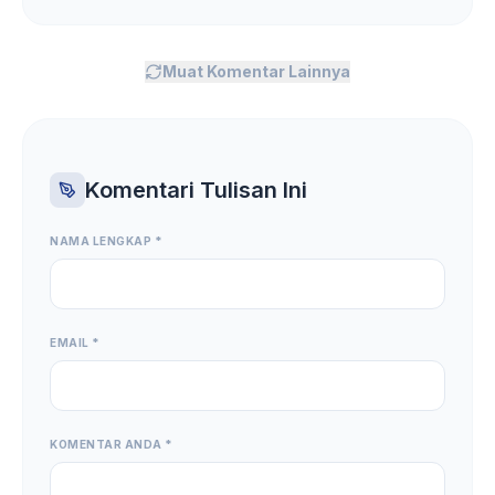
Muat Komentar Lainnya
Komentari Tulisan Ini
NAMA LENGKAP *
EMAIL *
KOMENTAR ANDA *