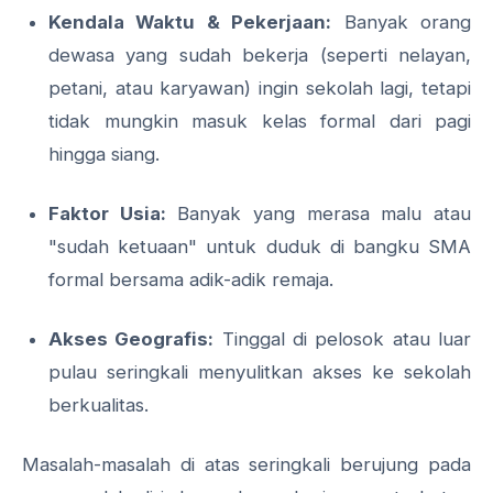
Kendala Waktu & Pekerjaan:
Banyak orang
dewasa yang sudah bekerja (seperti nelayan,
petani, atau karyawan) ingin sekolah lagi, tetapi
tidak mungkin masuk kelas formal dari pagi
hingga siang.
Faktor Usia:
Banyak yang merasa malu atau
"sudah ketuaan" untuk duduk di bangku SMA
formal bersama adik-adik remaja.
Akses Geografis:
Tinggal di pelosok atau luar
pulau seringkali menyulitkan akses ke sekolah
berkualitas.
Masalah-masalah di atas seringkali berujung pada