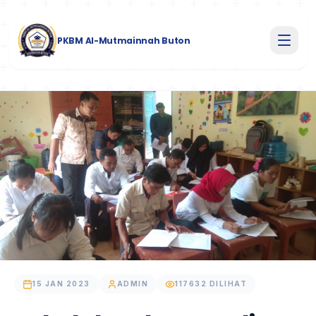
PKBM Al-Mutmainnah Buton
15 JAN 2023
ADMIN
117632 DILIHAT