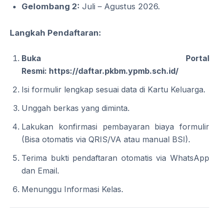
Gelombang 2:
Juli – Agustus 2026.
Langkah Pendaftaran:
Buka Portal
Resmi:
https://daftar.pkbm.ypmb.sch.id/
Isi formulir lengkap sesuai data di Kartu Keluarga.
Unggah berkas yang diminta.
Lakukan konfirmasi pembayaran biaya formulir
(Bisa otomatis via QRIS/VA atau manual BSI).
Terima bukti pendaftaran otomatis via WhatsApp
dan Email.
Menunggu Informasi Kelas.