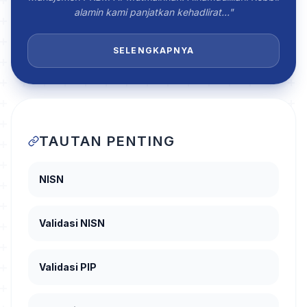
alamin kami panjatkan kehadlirat…"
SELENGKAPNYA
TAUTAN PENTING
NISN
Validasi NISN
Validasi PIP