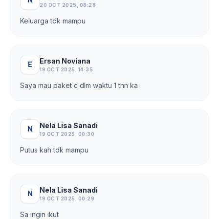
20 OCT 2025, 08:28
Keluarga tdk mampu
Ersan Noviana
E
19 OCT 2025, 14:35
Saya mau paket c dlm waktu 1 thn ka
Nela Lisa Sanadi
N
19 OCT 2025, 00:30
Putus kah tdk mampu
Nela Lisa Sanadi
N
19 OCT 2025, 00:29
Sa ingin ikut