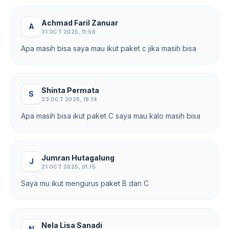
Achmad Faril Zanuar
A
31 OCT 2025, 11:56
Apa masih bisa saya mau ikut paket c jika masih bisa
Shinta Permata
S
23 OCT 2025, 19:14
Apa masih bisa ikut paket C saya mau kalo masih bisa
Jumran Hutagalung
J
21 OCT 2025, 01:15
Saya mu ikut mengurus paket B dan C
Nela Lisa Sanadi
N