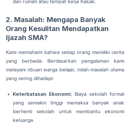
dari rumah atau tempat kerja Kakak.
2. Masalah: Mengapa Banyak
Orang Kesulitan Mendapatkan
Ijazah SMA?
Kami memahami bahwa setiap orang memiliki cerita
yang berbeda. Berdasarkan pengalaman kami
melayani ribuan warga belajar, inilah masalah utama
yang sering dihadapi:
Keterbatasan Ekonomi:
Biaya sekolah formal
yang semakin tinggi memaksa banyak anak
berhenti sekolah untuk membantu ekonomi
keluarga.