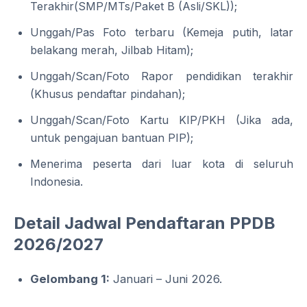
Terakhir(
SMP/MTs/Paket B (Asli/SKL)
);
Unggah/Pas Foto terbaru (Kemeja putih, latar
belakang merah, Jilbab Hitam);
Unggah/Scan/Foto Rapor pendidikan terakhir
(Khusus pendaftar pindahan);
Unggah/Scan/Foto Kartu KIP/PKH (Jika ada,
untuk pengajuan bantuan PIP);
Menerima peserta dari luar kota di seluruh
Indonesia.
Detail Jadwal Pendaftaran PPDB
2026/2027
Gelombang 1:
Januari – Juni 2026.