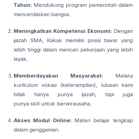
Tahun:
Mendukung program pemerintah dalam
mencerdaskan bangsa.
Meningkatkan Kompetensi Ekonomi:
Dengan
ijazah SMA, Kakak memiliki posisi tawar yang
lebih tinggi dalam mencari pekerjaan yang lebih
layak.
Memberdayakan Masyarakat:
Melalui
kurikulum vokasi (keterampilan), lulusan kami
tidak hanya punya ijazah, tapi juga
punya
skill
untuk berwirausaha.
Akses Modul Online:
Materi belajar lengkap
dalam genggaman.