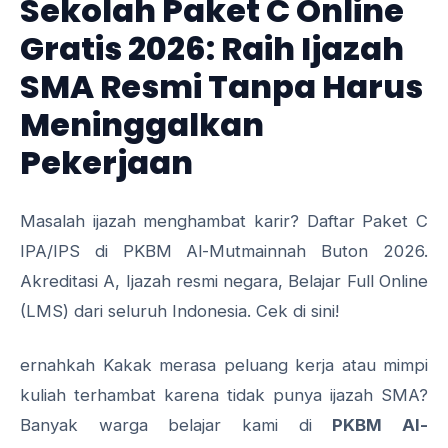
Sekolah Paket C Online
Gratis 2026: Raih Ijazah
SMA Resmi Tanpa Harus
Meninggalkan
Pekerjaan
Masalah ijazah menghambat karir? Daftar Paket C
IPA/IPS di PKBM Al-Mutmainnah Buton 2026.
Akreditasi A, Ijazah resmi negara, Belajar Full Online
(LMS) dari seluruh Indonesia. Cek di sini!
ernahkah Kakak merasa peluang kerja atau mimpi
kuliah terhambat karena tidak punya ijazah SMA?
Banyak warga belajar kami di
PKBM Al-