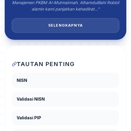
Manajemen PKBM Al-Mutmainnah. Alhamdulillahi Robbil
alamin kami panjatkan kehadlirat…"
SELENGKAPNYA
TAUTAN PENTING
NISN
Validasi NISN
Validasi PIP