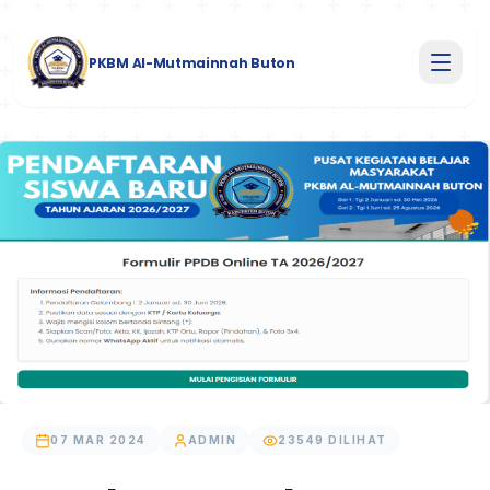
PKBM Al-Mutmainnah Buton
07 MAR 2024
ADMIN
23549 DILIHAT