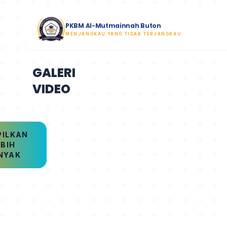
PKBM Al-Mutmainnah Buton
MENJANGKAU YANG TIDAK TERJANGKAU
GALERI
VIDEO
PILKAN
EBIH
NYAK