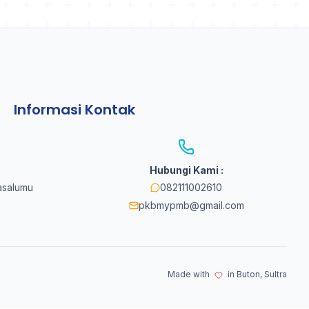
Informasi Kontak
Hubungi Kami :
asalumu
082111002610
pkbmypmb@gmail.com
Made with
in Buton, Sultra