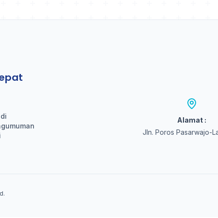
epat
di
Alamat :
engumuman
Jln. Poros Pasarwajo-L
i
d.